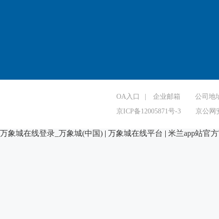
OA入口
|
企业邮箱
公司地
京ICP备12005871号-3
京公网安
万象城在线登录_万象城(中国)
|
万象城在线平台
|
米兰app站官