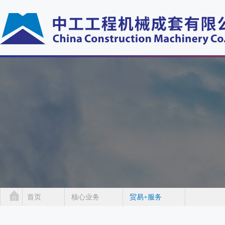
首页
核心业务
贸易+服务