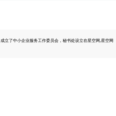
下，成立了中小企业服务工作委员会，秘书处设立在星空网,星空网