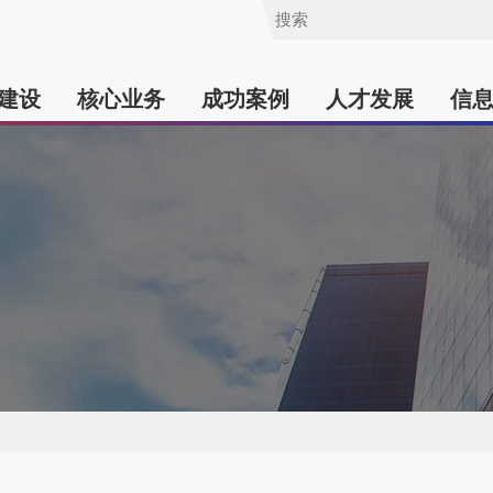
建设
核心业务
成功案例
人才发展
信