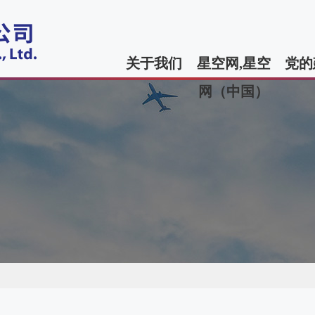
关于我们
星空网,星空
党的
网（中国）