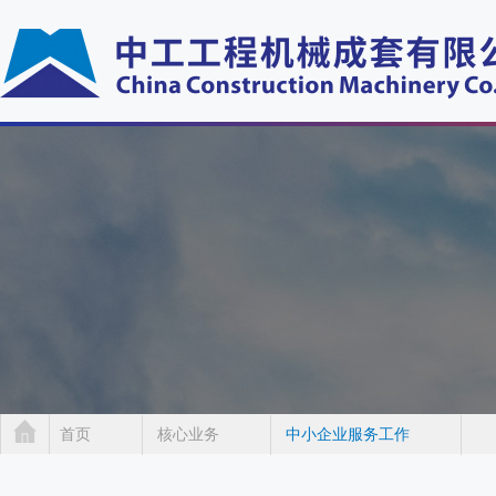
首页
核心业务
中小企业服务工作