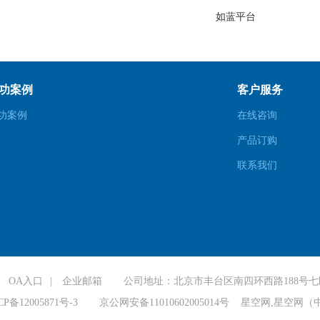
如蓝平台
功案例
客户服务
功案例
在线咨询
产品订购
联系我们
OA入口
|
企业邮箱
公司地址：北京市丰台区南四环西路188号七
CP备12005871号-3
京公网安备11010602005014号 星空网,星空