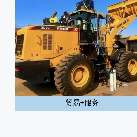
贸易+服务