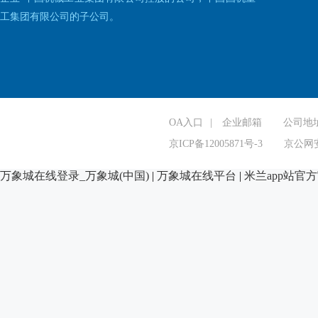
工集团有限公司的子公司。
OA入口
|
企业邮箱
公司地
京ICP备12005871号-3
京公网安
万象城在线登录_万象城(中国)
|
万象城在线平台
|
米兰app站官