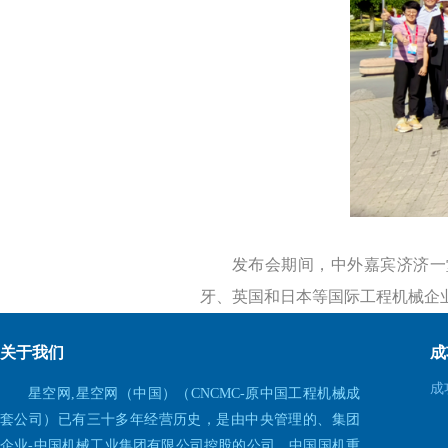
发布会期间，中外嘉宾济济一
牙、英国和日本等国际工程机械企业
关于我们
成
成
星空网,星空网（中国）（CNCMC-原中国工程机械成
套公司）已有三十多年经营历史，是由中央管理的、集团
企业-中国机械工业集团有限公司控股的公司，中国国机重