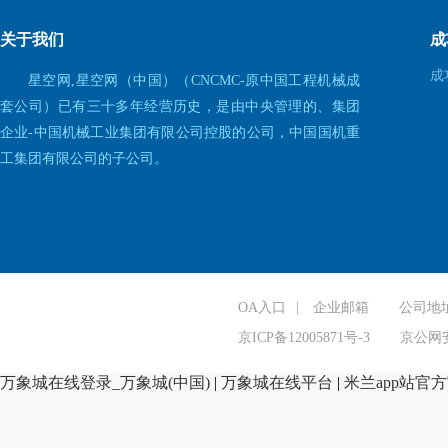
关于我们
成
成
星空网,星空网（中国）（CNCMC-原中国工程机械成
套公司）已有三十多年经营历史，是由中央管理的、集团
企业-中国机械工业集团有限公司控股的公司，中国国机重
工集团有限公司的子公司。
OA入口
|
企业邮箱
公司地
京ICP备12005871号-3
京公网安
万象城在线登录_万象城(中国)
|
万象城在线平台
|
米兰app站官