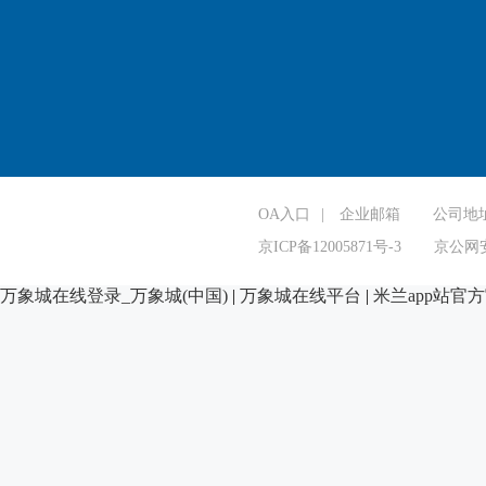
OA入口
|
企业邮箱
公司地
京ICP备12005871号-3
京公网安
万象城在线登录_万象城(中国)
|
万象城在线平台
|
米兰app站官