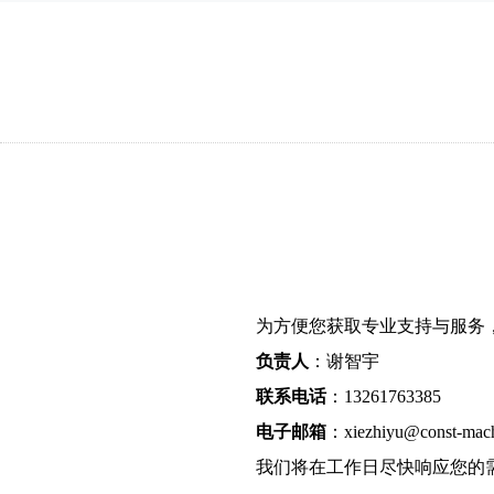
为方便您获取专业支持与服务
负责人
：
谢智宇
联系电话
：
13261763385
电子邮箱
：
xiezhiyu@const-mac
我们将在工作日尽快响应您的