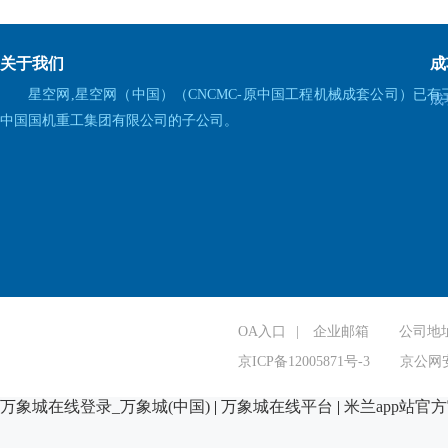
关于我们
成
星空网,星空网（中国）（CNCMC-原中国工程机械成套公司）已
成
中国国机重工集团有限公司的子公司。
OA入口
|
企业邮箱
公司地
京ICP备12005871号-3
京公网安
万象城在线登录_万象城(中国)
|
万象城在线平台
|
米兰app站官